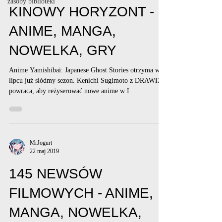
zasoby biblioteki
KINOWY HORYZONT -
ANIME, MANGA,
NOWELKA, GRY
Anime Yamishibai: Japanese Ghost Stories otrzyma w
lipcu już siódmy sezon. Kenichi Sugimoto z DRAWIZ
powraca, aby reżyserować nowe anime w I
MrJogurt
22 maj 2019
145 NEWSÓW
FILMOWYCH - ANIME,
MANGA, NOWELKA,