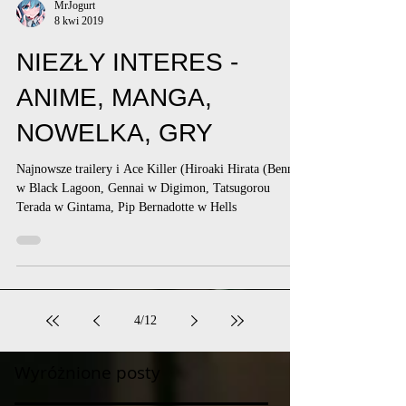
MrJogurt
8 kwi 2019
NIEZŁY INTERES -
ANIME, MANGA,
NOWELKA, GRY
Najnowsze trailery i Ace Killer (Hiroaki Hirata (Benny
w Black Lagoon, Gennai w Digimon, Tatsugorou
Terada w Gintama, Pip Bernadotte w Hells
4
/
12
Wyróżnione posty