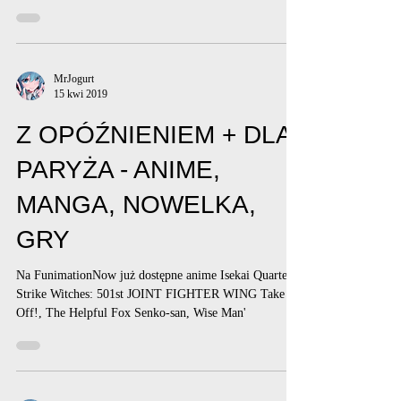
MrJogurt
15 kwi 2019
Z OPÓŹNIENIEM + DLA
PARYŻA - ANIME,
MANGA, NOWELKA,
GRY
Na FunimationNow już dostępne anime Isekai Quartet,
Strike Witches: 501st JOINT FIGHTER WING Take
Off!, The Helpful Fox Senko-san, Wise Man'