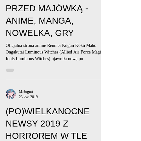
PRZED MAJÓWKĄ -
ANIME, MANGA,
NOWELKA, GRY
Oficjalna strona anime Renmei Kūgun Kōkū Mahō
Ongakutai Luminous Witches (Allied Air Force Magical
Idols Luminous Witches) ujawniła nową po
MrJogurt
23 kwi 2019
(PO)WIELKANOCNE
NEWSY 2019 Z
HORROREM W TLE