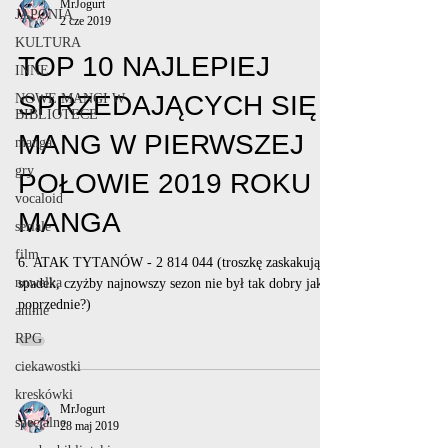
MrJogurt
JAPONIA
2 cze 2019
KULTURA
TOP 10 NAJLEPIEJ
INNE
SPRZEDAJĄCYCH SIĘ
NOWE MANGI W
BIBLIOTECE
MANG W PIERWSZEJ
manga
gry
POŁOWIE 2019 ROKU -
vocaloid
MANGA
seriale
film
6. ATAK TYTANÓW - 2 814 044 (troszkę zaskakujący
nowelka
spadek, czyżby najnowszy sezon nie był tak dobry jak
poprzednie?)
anime
RPG
ciekawostki
kreskówki
MrJogurt
specjalne
28 maj 2019