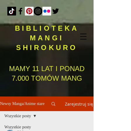
BIBLIOTEKA
MANGI
SHIROKURO
MAMY 11 LAT I PONAD
7.000 TOMÓW MANG
Zarejestruj się
Newsy Manga/Anime stare
Wszystkie posty
Wszystkie posty