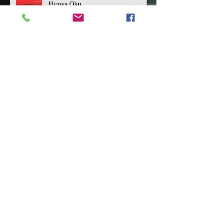
Hiroya Oku
Historia mangi
Junji Ito
Najświeższe nowości ze świata mangi
i anime