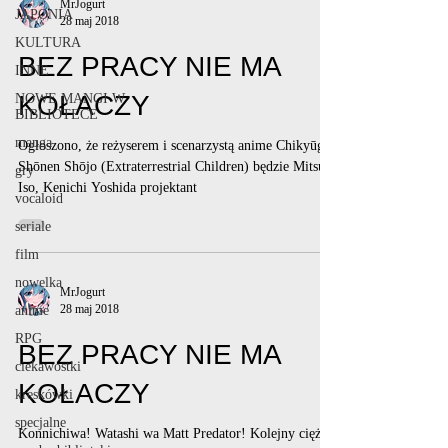
MrJogurt
JAPONIA
28 maj 2018
KULTURA
BEZ PRACY NIE MA
INNE
KOŁACZY
NOWE MANGI W
BIBLIOTECE
manga
Ogłoszono, że reżyserem i scenarzystą anime Chikyūgai
Shōnen Shōjo (Extraterrestrial Children) będzie Mitsuo
gry
Iso, Kenichi Yoshida projektant
vocaloid
seriale
film
nowelka
MrJogurt
28 maj 2018
anime
RPG
BEZ PRACY NIE MA
ciekawostki
KOŁACZY
kreskówki
specjalne
Konnichiwa! Watashi wa Matt Predator! Kolejny ciężki