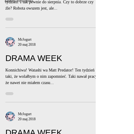
zasoby biblioteki
tydzień. I tak pewnie do sierpnia. Czy to dobrze czy
źle? Robota owszem jest, ale...
MrJogurt
20 maj 2018
DRAMA WEEK
Konnichiwa! Watashi wa Matt Predator! Ten tydzień był
taki, że wolałbym o nim zapomnieć. Taki nawał pracy,
że nawet nie miałem czasu...
MrJogurt
20 maj 2018
DRAMA WEEK