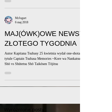
MrJogurt
6 maj 2018
MAJ(ÓWK)OWE NEWSY
ZŁOTEGO TYGODNIA
Autor Kapitana Tsubasy 25 kwietnia wydał one-shota o
tytule Captain Tsubasa Memories ~Kore wa Nankatsu
Shō vs Shūtetsu Shō Taikōsen Tōjitsu
Wyróżnione posty