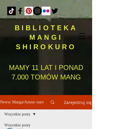
BIBLIOTEKA
MANGI
SHIROKURO
MAMY 11 LAT I PONAD
7.000 TOMÓW MANG
Zarejestruj się
Newsy Manga/Anime stare
Wszystkie posty
Wszystkie posty