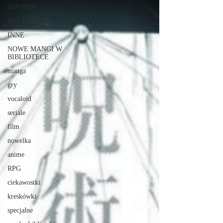
JAPONIA
KULTURA
INNE
NOWE MANGI W
BIBLIOTECE
manga
gry
vocaloid
seriale
film
nowelka
anime
RPG
ciekawostki
kreskówki
specjalne