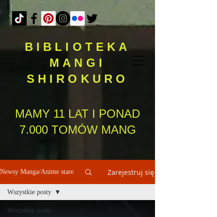
BIBLIOTEKA
MANGI
SHIROKURO
MAMY 11 LAT I PONAD
7.000 TOMÓW MANG
Zarejestruj się
Newsy Manga/Anime stare
Wszystkie posty
Wszystkie posty