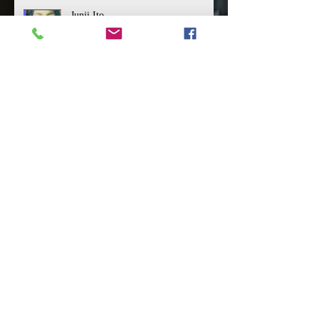
Junji Ito
Najświeższe nowości ze świata mangi
i anime
Historia Anime