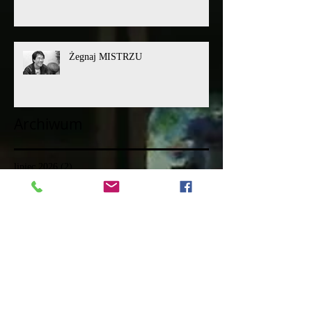
Żegnaj MISTRZU
Archiwum
lipiec 2026
(2)
2 posty
luty 2026
(1)
1 post
listopad 2025
(4)
4 posty
październik 2025
(1)
1 post
grudzień 2024
(1)
1 post
listopad 2024
(1)
1 post
październik 2024
(1)
1 post
kwiecień 2024
(2)
2 posty
marzec 2024
(1)
1 post
luty 2024
(1)
1 post