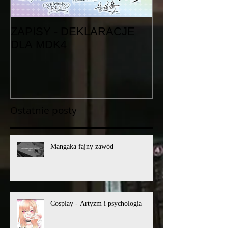
ZAPISY - DEKLARACJE
Nowości z zesz
DLA MDK4
Ostatnie posty
Mangaka fajny zawód
Cosplay - Artyzm i psychologia