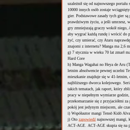
uzależnił się od najnowszego portalu
10000 innych osób zostaje wciągniętyc
gier. Podstawowe zasady tych gier są 
prawdziwym życiu, a jeśli umrzesz, 
gry zmniejszają graczy wokół niego, 
aby wygrać każdą rundę i wrócić do 
żyć, czy umierać, czy Ataru naprawdę
znajomi z internetu? Manga ma 2,6 m
g) 7 stycznia w wieku 70 lat zmarł m
Hard Core
h) Manga Wagahai no Heya de Aru (Th
letnim absolwencie pewnej uczelni T
mieszkanie znajduje się w 41-letnim
najbliższego dworca kolejowego. Seri
takich tematach, jak raport, który zb
pracy w niepełnym wymiarze godzin, p
przekomarzanie się z przyjaciółmi za 
pokój jest jedynym miejscem, ale cz
i) Współautor mangi Tensō Kidō Alva
j) Oto 
zapowiedź
 najnowszej mangi, k
ACT-AGE. ACT-AGE skupia się na pewn