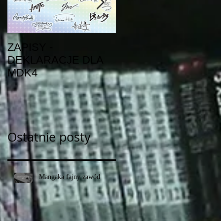
ZAPISY -
Nowości z zeszłego
DEKLARACJE DLA
tygodnia
MDK4
Ostatnie posty
Mangaka fajny zawód