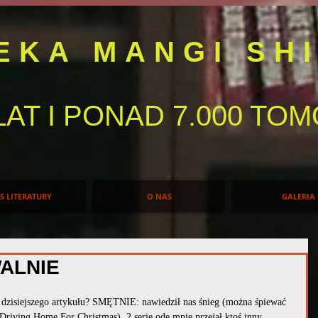
TEKA MANGI SH
LAT I PONAD 7.000 T
IS LITERATURY
O NAS
GALERIA
WALNIE
ł dzisiejszego artykułu? SMĘTNIE: nawiedził nas śnieg (można śpiewać 
Driving Home For Christmas), 2 serie ode mnie przejął ktoś inny 