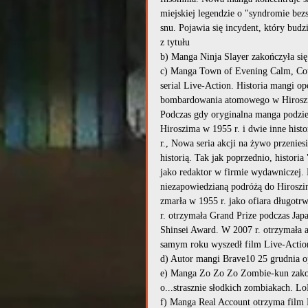
miejskiej legendzie o "syndromie bez
snu. Pojawia się incydent, który budz
z tytułu
b) Manga Ninja Slayer zakończyła si
c) Manga Town of Evening Calm, Cou
serial Live-Action. Historia mangi o
bombardowania atomowego w Hiroszimie
Podczas gdy oryginalna manga podziel
Hiroszima w 1955 r. i dwie inne hist
r., Nowa seria akcji na żywo przenie
historią. Tak jak poprzednio, histori
jako redaktor w firmie wydawniczej. Po
niezapowiedzianą podróżą do Hiroszimy
zmarła w 1955 r. jako ofiara długo
r. otrzymała Grand Prize podczas Japa
Shinsei Award. W 2007 r. otrzymała 
samym roku wyszedł film Live-Actio
d) Autor mangi Brave10 25 grudnia o
e) Manga Zo Zo Zo Zombie-kun zakońc
o...strasznie słodkich zombiakach. L
f) Manga Real Account otrzyma film 