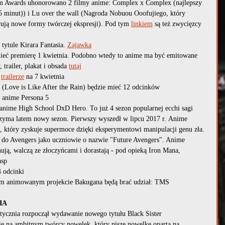
ilm Awards uhonorowano 2 filmy anime: Complex x Complex (najlepszy 
minut)) i Lu over the wall (Nagroda Nobuou Ooofujiego, który 
ują nowe formy twórczej ekspresji). Pod tym 
linkiem
 są też zwycięzcy 
tytule Kirara Fantasia. 
Zajawka
ieć premierę 1 kwietnia. Podobno wtedy to anime ma być emitowane 
trailer, plakat i obsada 
tutaj
 
trailerze
 na 7 kwietnia
(Love is Like After the Rain) będzie mieć 12 odcinków
 anime Persona 5
anime High School DxD Hero. To już 4 sezon popularnej ecchi sagi
zyma latem nowy sezon. Pierwszy wyszedł w lipcu 2017 r. Anime 
który zyskuje supermoce dzięki eksperymentowi manipulacji genu zła. 
ą do Avengers jako uczniowie o nazwie "Future Avengers". Anime 
ują, walczą ze złoczyńcami i dorastają - pod opieką Iron Mana, 
asp
 odcinki
ym animowanym projekcie Bakugana będą brać udział: TMS 
IA
ycznia rozpoczął wydawanie nowego tytułu Black Sister 
ę na ambitnym twórcy nowelek, który pisze nowelkę opartą na 