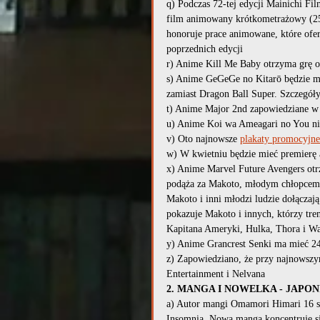
q) Podczas 72-tej edycji Mainichi F
film animowany krótkometrażowy (25 
honoruje prace animowane, które ofer
poprzednich edycji
r) Anime Kill Me Baby otrzyma grę o 
s) Anime GeGeGe no Kitarō będzie m
zamiast Dragon Ball Super. Szczegóły, 
t) Anime Major 2nd zapowiedziane w
u) Anime Koi wa Ameagari no You ni 
v) Oto najnowsze 
plakaty promocyjne
w) W kwietniu będzie mieć premierę 
x) Anime Marvel Future Avengers otr
podąża za Makoto, młodym chłopcem, 
Makoto i inni młodzi ludzie dołączaj
pokazuje Makoto i innych, którzy tren
Kapitana Ameryki, Hulka, Thora i W
y) Anime Grancrest Senki ma mieć 24
z) Zapowiedziano, że przy najnowsz
Entertainment i Nelvana
2. MANGA I NOWELKA - JAPON
a) Autor mangi Omamori Himari 16 st
Insomnia. Nowa manga koncentruje si