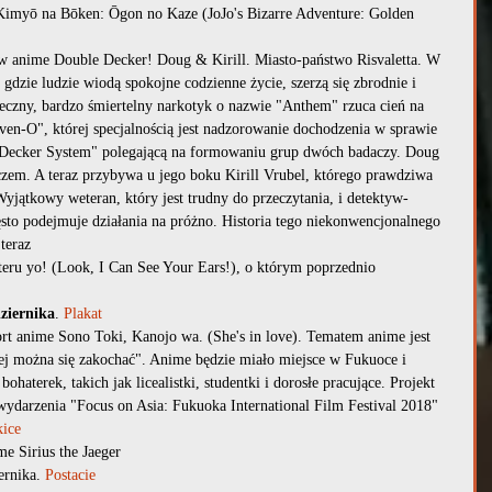
Kimyō na Bōken: Ōgon no Kaze (JoJo's Bizarre Adventure: Golden 
w anime Double Decker! Doug & Kirill. Miasto-państwo Risvaletta. W 
gdzie ludzie wiodą spokojne codzienne życie, szerzą się zbrodnie i 
eczny, bardzo śmiertelny narkotyk o nazwie "Anthem" rzuca cień na 
even-O", której specjalnością jest nadzorowanie dochodzenia w sprawie 
 Decker System" polegającą na formowaniu grup dwóch badaczy. Doug 
zem. A teraz przybywa u jego boku Kirill Vrubel, którego prawdziwa 
Wyjątkowy weteran, który jest trudny do przeczytania, i detektyw-
zęsto podejmuje działania na próżno. Historia tego niekonwencjonalnego 
teraz
eru yo! (Look, I Can See Your Ears!), o którym poprzednio 
ziernika
. 
Plakat
rt anime Sono Toki, Kanojo wa. (She's in love). Tematem anime jest 
ej można się zakochać". Anime będzie miało miejsce w Fukuoce i 
haterek, takich jak licealistki, studentki i dorosłe pracujące. Projekt 
ydarzenia "Focus on Asia: Fukuoka International Film Festival 2018" 
kice
me Sirius the Jaeger
ernika. 
Postacie