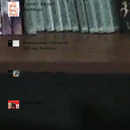
Cosplay - Artyzm i
psychologia
Podsumowanie filmowe roku
2025 wg. Predatora
Mechy w mandze i anime
Hiroya Oku