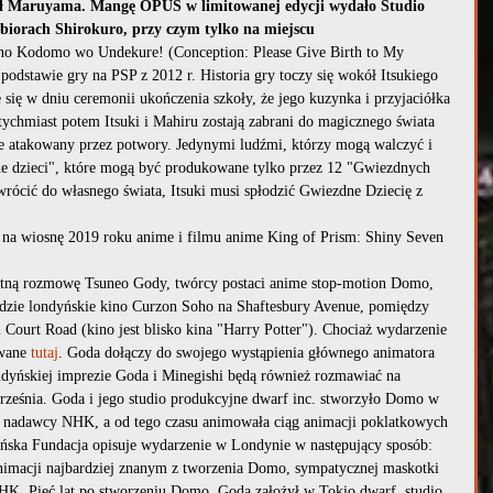
ił Maruyama. Mangę OPUS w limitowanej edycji wydało Studio 
biorach Shirokuro, przy czym tylko na miejscu
 no Kodomo wo Undekure! (Conception: Please Give Birth to My 
 podstawie gry na PSP z 2012 r. Historia gry toczy się wokół Itsukiego 
 się w dniu ceremonii ukończenia szkoły, że jego kuzynka i przyjaciółka 
tychmiast potem Itsuki i Mahiru zostają zabrani do magicznego świata 
ie atakowany przez potwory. Jedynymi ludźmi, którzy mogą walczyć i 
 dzieci", które mogą być produkowane tylko przez 12 "Gwiezdnych 
ócić do własnego świata, Itsuki musi spłodzić Gwiezdne Dziecię z 
 na wiosnę 2019 roku anime i filmu anime King of Prism: Shiny Seven 
łatną rozmowę Tsuneo Gody, twórcy postaci anime stop-motion Domo, 
dzie londyńskie kino Curzon Soho na Shaftesbury Avenue, pomiędzy 
 Court Road (kino jest blisko kina "Harry Potter"). Chociaż wydarzenie 
wane 
tutaj
. Goda dołączy do swojego wystąpienia głównego animatora 
yńskiej imprezie Goda i Minegishi będą również rozmawiać na 
września. Goda i jego studio produkcyjne dwarf inc. stworzyło Domo w 
 nadawcy NHK, a od tego czasu animowała ciąg animacji poklatkowych 
ońska Fundacja opisuje wydarzenie w Londynie w następujący sposób: 
nimacji najbardziej znanym z tworzenia Domo, sympatycznej maskotki 
K. Pięć lat po stworzeniu Domo, Goda założył w Tokio dwarf, studio 