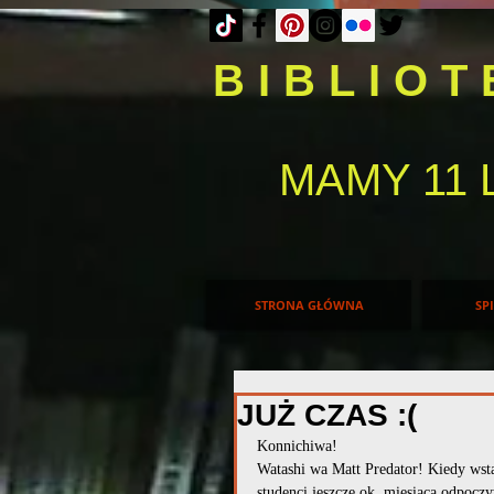
BIBLIO
MAMY 11 
STRONA GŁÓWNA
SP
JUŻ CZAS :(
Konnichiwa!
Watashi wa Matt Predator! Kiedy wsta
studenci jeszcze ok. miesiąca odpoczy