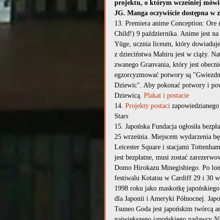
projektu, o którym wcześniej mów
JG. Manga oczywiście dostępna w z
13. Premiera anime Conception: Ore
Child!) 9 października. Anime jest na
Yūge, ucznia liceum, który dowiaduje
z dzieciństwa Mahiru jest w ciąży. Na
zwanego Granvania, który jest obecn
egzorcyzmować potwory są "Gwiezdne
Dziewic". Aby pokonać potwory i powr
Dziewicą. 
Plakat i postacie
14. 
Projekty postaci
 zapowiedzianego
Stars
15. Japońska Fundacja ogłosiła bezp
25 września. Miejscem wydarzenia bę
Leicester Square i stacjami Tottenham
jest bezpłatne, musi zostać zarezerwo
Domo Hirokazu Minegishiego. Po lond
festiwalu Kotatsu w Cardiff 29 i 30 
1998 roku jako maskotkę japońskiego
dla Japonii i Ameryki Północnej. Jap
Tsuneo Goda jest japońskim twórcą a
największego japońskiego nadawcy NH