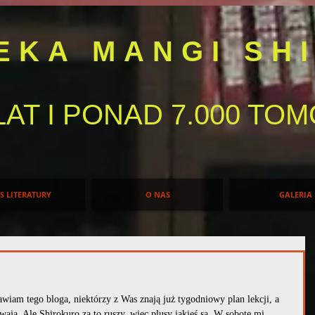
TEKA MANGI SH
LAT I PONAD 7.000 T
IS LITERATURY
O NAS
GALERIA
wiam tego bloga, niektórzy z Was znają już tygodniowy plan lekcji, a 
wają. Ale Shirokuro za to ruszy, więc plusy jakieś są. W sobotę mi 