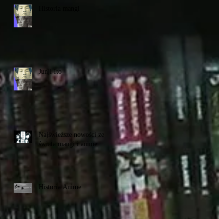
Historia mangi
Junji Ito
Najświeższe nowości ze
świata mangi i anime
Historia Anime