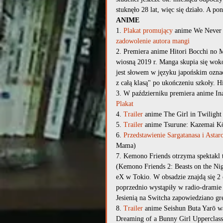
stuknęło 28 lat, więc się działo. A po
ANIME
1. 
Plakat promujący
 anime We Never 
zadowolenie autora mangi
2. Premiera anime Hitori Bocchi no M
wiosną 2019 r. Manga skupia się wokó
jest słowem w języku japońskim oznac
z całą klasą" po ukończeniu szkoły. Hi
3. W październiku premiera anime In
Plakat
4. 
Trailer
 anime The Girl in Twilight
5. 
Trailer
 anime Tsurune: Kazemai K
6. 
Przedstawienie Sargatanasa i Astar
Mama)
7. Kemono Friends otrzyma spektakl
(Kemono Friends 2: Beasts on the Ni
eX w Tokio. W obsadzie znajdą się 2 
poprzednio wystąpiły w radio-drami
Jesienią na Switcha zapowiedziano gr
8. 
Trailer
 anime Seishun Buta Yarō w
Dreaming of a Bunny Girl Upperclas