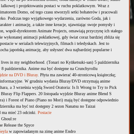
ji lalkowej i projektowaniu postaci w ruchu poklatkowym. Wraz z 
imatorem Domo, od tego czasu stworzyli setki bohaterów i pracowali 
ko. Podczas tego wyjątkowego wydarzenia, zarówno Goda, jak i 
arakter i animację, a także inne kreacje, ujawniając swoje pomysły i 
on, współ-dyrektorem Animate Projects, omawiają przyczynę ich stałego 
 wykonanej animacji poklatkowej, gdy świat coraz bardziej zbliża się 
ostacie w serialach telewizyjnych, filmach i teledyskach. Jest to 
kocha japońską animację, aby usłyszeć dwa najbardziej popularne i 
lives in my neighborhood. (Tonari no Kyūketsuki-san) 5 października
 8 października. Anime ma być dostępne na Crunchyrollu
jdzie na DVD i Bluray
. Płyta ma zawierać 40-stronicową książeczkę; 
ty informacyjne. W grudniu wydania Bluray/DVD otrzymają anime 
ara, a 3 września wyjdą Sword Oratoria: Is It Wrong to Try to Pick 
 Bluray Flip Flappers. 20 listopada wyjdzie Bluray anime Blend S
a) i Forest of Piano (Piano no Mori) mają być dostępne odpowiednio 
dziernika ma być też dostępny 2 sezon Nanatsu no Taizai
d ma mieć 23 odcinki. 
Postacie
 Ghoul:re
e Release the Spyce
Seyla
 w zapowiadanym na zimę anime Endro