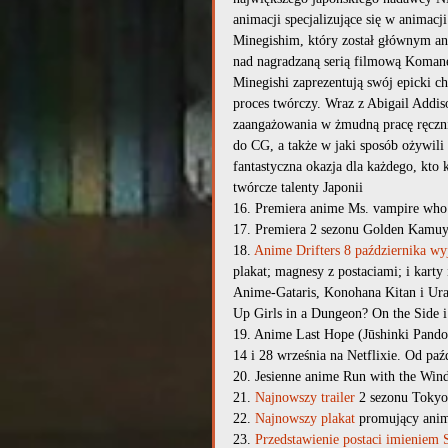
animacji specjalizujące się w animac
Minegishim, który został głównym an
nad nagradzaną serią filmową Komane
Minegishi zaprezentują swój epicki ch
proces twórczy. Wraz z Abigail Addis
zaangażowania w żmudną pracę ręcznie
do CG, a także w jaki sposób ożywili p
fantastyczna okazja dla każdego, kto 
twórcze talenty Japonii
16. Premiera anime Ms. vampire who 
17. Premiera 2 sezonu Golden Kamuy
18. 
Anime 
Drifters
 8 października wy
plakat; magnesy z postaciami; i kar
Anime-Gataris, Konohana Kitan i Urah
Up Girls in a Dungeon? On the Side i
19. Anime Last Hope (Jūshinki Pandor
14 i 28 września na Netflixie. Od paź
20. Jesienne anime Run with the Win
21. 
Najnowszy trailer
 2 sezonu Tokyo
22. 
Najnowszy plakat
 promujący anim
23. 
Przedstawienie postaci imieniem 