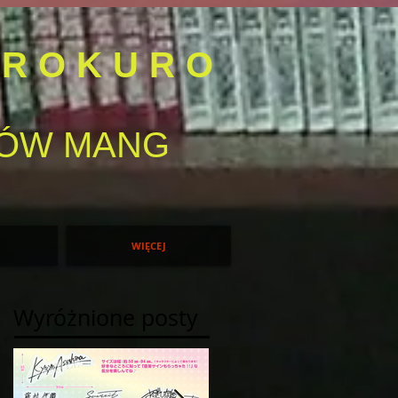
IROKURO
OMÓW MANG
WIĘCEJ
Wyróżnione posty