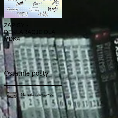
ZAPISY -
Nowości z zeszłego
DEKLARACJE DLA
tygodnia
MDK4
Ostatnie posty
Mangaka fajny zawód