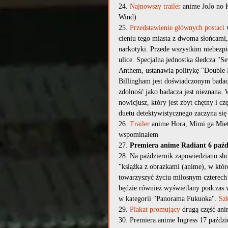
24. 
Najnowszy trailer
 anime JoJo no 
Wind)
25. 
Przedstawienie głównych postaci
 
cieniu tego miasta z dwoma słońcami, 
narkotyki. Przede wszystkim niebezpi
ulice. Specjalna jednostka śledcza "S
Anthem, ustanawia politykę "Double
Billingham jest doświadczonym badac
zdolność jako badacza jest nieznana. 
nowicjusz, który jest zbyt chętny i c
duetu detektywistycznego zaczyna się 
26. 
Trailer
 anime Hora, Mimi ga Miet
wspominałem
27. 
Premiera anime Radiant 6 paźd
28. Na październik zapowiedziano sho
"książka z obrazkami (anime), w któr
towarzyszyć życiu miłosnym czterech bo
będzie również wyświetlany podczas w
w kategorii "Panorama Fukuoka". 
Sz
29. 
Plakat promujący
 drugą część ani
30. Premiera anime Ingress 17 paździ