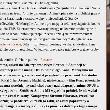
ie Bluray Netflix anime B: The Beginning
yasu w anime The Thousand Musketeers (Senjūshi: The Thousand Noble 
rzenie na trend "bronie bishonen". Anime opiera się na mobilnej grze o 
mi na karabinach z czasów wojny o niepodległość Stanów 
królewskiej Habsburgów. Anime i gra mają na celu przyciągnięcie kobiet 
i studia TMS Entertainment zwracają uwagę na kwestie produkcyjne, a 
ie w Japonii publikują czapki z serii i dzielą się rozczarowaniem 
idzowie nawet nazywają ten program niemożliwym do oglądania w 
tacie na obrazie
, Sakai i Kunitomo, powinny wyglądać idealnie. Inne 
ególnie oczy, przesunięte. W jednym przypadku usta bez wyraźnej osoby 
dziernika. O fabule pisałem. 
Postacie
ama, zgłosił na Międzynarodowym Festiwalu Animacji w 
z adaptacji anime mangi OPUS Satoshiego Kona. Maruyama nie 
ficjalnie ruszony, czy też został przydzielony pracownik lub studio. 
 Kikai (The Dreaming Machine), niedokończony film Kona, pozostanie 
uyama wcześniej wyraził chęć pracy nad adaptacją anime OPUS w 
złego roku. Źródło ze Studio M2 wyjaśniło później, że nie wydał 
ekt nie został ruszony. Kompozytor Susumu Hirasawa, częstokroć 
źniej w październiku zeszłego roku, że został poproszony o 
 mangi, ale nie wyjaśnił, czy ta piosenka dotyczyła tego samego 