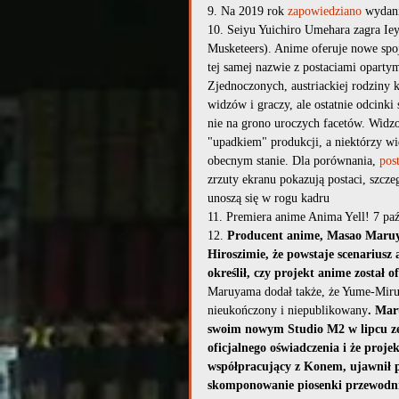
9. Na 2019 rok 
zapowiedziano
 wydan
10. Seiyu Yuichiro Umehara zagra Ie
Musketeers). Anime oferuje nowe spoj
tej samej nazwie z postaciami oparty
Zjednoczonych, austriackiej rodziny 
widzów i graczy, ale ostatnie odcink
nie na grono uroczych facetów. Widzow
"upadkiem" produkcji, a niektórzy w
obecnym stanie. Dla porównania, 
pos
zrzuty ekranu pokazują postaci, szcz
unoszą się w rogu kadru
11. Premiera anime Anima Yell! 7 paź
12. 
Producent anime, Masao Maruy
Hiroszimie, że powstaje scenarius
określił, czy projekt anime został o
Maruyama dodał także, że Yume-Miru
nieukończony i niepublikowany
. Mar
swoim nowym Studio M2 w lipcu zes
oficjalnego oświadczenia i że proj
współpracujący z Konem, ujawnił pó
skomponowanie piosenki przewodniej