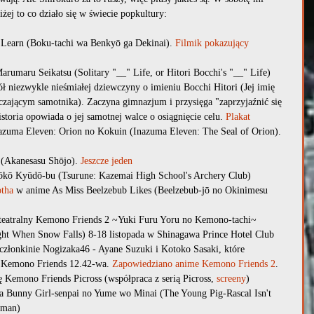
niżej to co działo się w świecie popkultury:
Learn (Boku-tachi wa Benkyō ga Dekinai).
 Filmik pokazujący 
arumaru Seikatsu (Solitary "__" Life, or Hitori Bocchi's "__" Life) 
ł niezwykle nieśmiałej dziewczyny o imieniu Bocchi Hitori (Jej imię 
zającym samotnika). Zaczyna gimnazjum i przysięga "zaprzyjaźnić się 
storia opowiada o jej samotnej walce o osiągnięcie celu. 
Plakat
azuma Eleven: Orion no Kokuin (Inazuma Eleven: The Seal of Orion). 
 (Akanesasu Shōjo). 
Jeszcze jeden
ōkō Kyūdō-bu (Tsurune: Kazemai High School's Archery Club)
otha
 w anime As Miss Beelzebub Likes (Beelzebub-jō no Okinimesu 
 teatralny Kemono Friends 2 ~Yuki Furu Yoru no Kemono-tachi~ 
ght When Snow Falls) 8-18 listopada w Shinagawa Prince Hotel Club 
członkinie Nogizaka46 - Ayane Suzuki i Kotoko Sasaki, które 
e Kemono Friends 12.42-wa. 
Zapowiedziano anime Kemono Friends 2
. 
ę Kemono Friends Picross (współpraca z serią Picross, 
screeny
)
a Bunny Girl-senpai no Yume wo Minai (The Young Pig-Rascal Isn't 
sman)