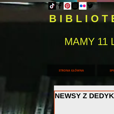
BIBLIO
MAMY 11 
STRONA GŁÓWNA
SP
NEWSY Z DEDY