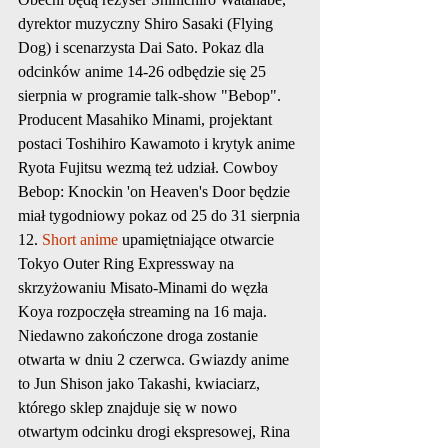
dyrektor muzyczny Shiro Sasaki (Flying 
Dog) i scenarzysta Dai Sato. Pokaz dla 
odcinków anime 14-26 odbędzie się 25 
sierpnia w programie talk-show "Bebop". 
Producent Masahiko Minami, projektant 
postaci Toshihiro Kawamoto i krytyk anime 
Ryota Fujitsu wezmą też udział. Cowboy 
Bebop: Knockin 'on Heaven's Door będzie 
miał tygodniowy pokaz od 25 do 31 sierpnia
12. 
Short anime
 upamiętniające otwarcie 
Tokyo Outer Ring Expressway na 
skrzyżowaniu Misato-Minami do węzła 
Koya rozpoczęła streaming na 16 maja. 
Niedawno zakończone droga zostanie 
otwarta w dniu 2 czerwca. Gwiazdy anime 
to Jun Shison jako Takashi, kwiaciarz, 
którego sklep znajduje się w nowo 
otwartym odcinku drogi ekspresowej, Rina 