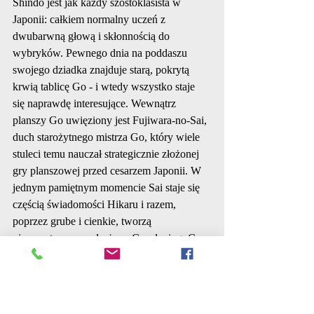
Shindo jest jak każdy szóstoklasista w 
Japonii: całkiem normalny uczeń z 
dwubarwną głową i skłonnością do 
wybryków. Pewnego dnia na poddaszu 
swojego dziadka znajduje starą, pokrytą 
krwią tablicę Go - i wtedy wszystko staje 
się naprawdę interesujące. Wewnątrz 
planszy Go uwięziony jest Fujiwara-no-Sai, 
duch starożytnego mistrza Go, który wiele 
stuleci temu nauczał strategicznie złożonej 
gry planszowej przed cesarzem Japonii. W 
jednym pamiętnym momencie Sai staje się 
częścią świadomości Hikaru i razem, 
poprzez grube i cienkie, tworzą 
niepowstrzymaną drużynę Go-playing. Czy 
będą w stanie pokonać graczy Go, którzy 
poświęcają swoje życie grze? Czy Sai 
osiągnie "Boski ruch", aby wreszcie mógł 
spoczywać w pokoju? Manga ma 23 tomy i 