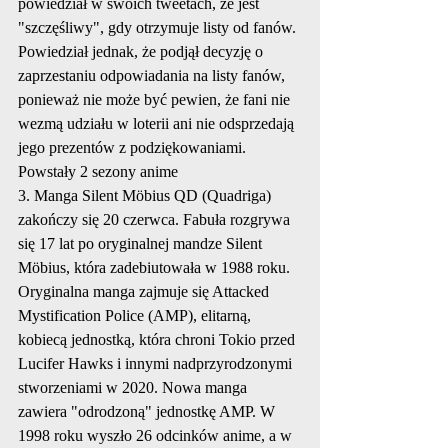
powiedział w swoich tweetach, że jest 
"szczęśliwy", gdy otrzymuje listy od fanów. 
Powiedział jednak, że podjął decyzję o 
zaprzestaniu odpowiadania na listy fanów, 
ponieważ nie może być pewien, że fani nie 
wezmą udziału w loterii ani nie odsprzedają 
jego prezentów z podziękowaniami. 
Powstały 2 sezony anime
3. Manga Silent Möbius QD (Quadriga) 
zakończy się 20 czerwca. Fabuła rozgrywa 
się 17 lat po oryginalnej mandze Silent 
Möbius, która zadebiutowała w 1988 roku. 
Oryginalna manga zajmuje się Attacked 
Mystification Police (AMP), elitarną, 
kobiecą jednostką, która chroni Tokio przed 
Lucifer Hawks i innymi nadprzyrodzonymi 
stworzeniami w 2020. Nowa manga 
zawiera "odrodzoną" jednostkę AMP. W 
1998 roku wyszło 26 odcinków anime, a w 