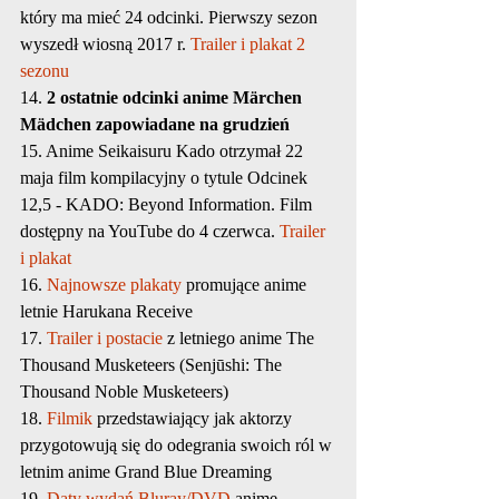
który ma mieć 24 odcinki. Pierwszy sezon 
wyszedł wiosną 2017 r. 
Trailer i plakat 2 
sezonu
14. 
2 ostatnie odcinki anime Märchen 
Mädchen zapowiadane na grudzień
15. Anime Seikaisuru Kado otrzymał 22 
maja film kompilacyjny o tytule Odcinek 
12,5 - KADO: Beyond Information. Film 
dostępny na YouTube do 4 czerwca. 
Trailer 
i plakat
16. 
Najnowsze plakaty
 promujące anime 
letnie Harukana Receive
17. 
Trailer i postacie
 z letniego anime The 
Thousand Musketeers (Senjūshi: The 
Thousand Noble Musketeers)
18. 
Filmik
 przedstawiający jak aktorzy 
przygotowują się do odegrania swoich ról w 
letnim anime Grand Blue Dreaming
19. 
Daty wydań Bluray/DVD
 anime 