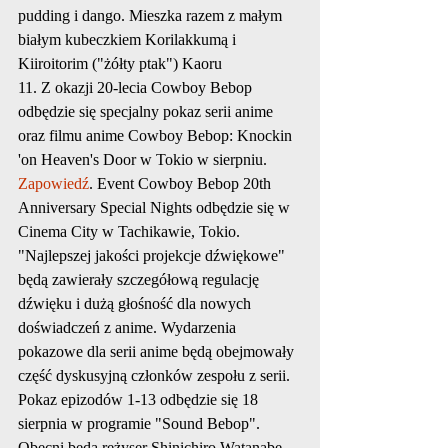
pudding i dango. Mieszka razem z małym 
białym kubeczkiem Korilakkumą i 
Kiiroitorim ("żółty ptak") Kaoru
11. Z okazji 20-lecia Cowboy Bebop 
odbędzie się specjalny pokaz serii anime 
oraz filmu anime Cowboy Bebop: Knockin 
'on Heaven's Door w Tokio w sierpniu. 
Zapowiedź
. Event Cowboy Bebop 20th 
Anniversary Special Nights odbędzie się w 
Cinema City w Tachikawie, Tokio. 
"Najlepszej jakości projekcje dźwiękowe" 
będą zawierały szczegółową regulację 
dźwięku i dużą głośność dla nowych 
doświadczeń z anime. Wydarzenia 
pokazowe dla serii anime będą obejmowały 
część dyskusyjną członków zespołu z serii. 
Pokaz epizodów 1-13 odbędzie się 18 
sierpnia w programie "Sound Bebop". 
Obecni będą reżyser Shinichiro Watanabe, 