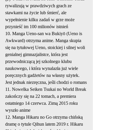
rywalizują w prawdziwych grach ze 
stawkami na życie lub śmierć, ale 
wypełnienie kilku zadań w grze może 
przynieść im 100 milionów istnień
10. Manga Ueno-san wa Bukiyō (Ueno is 
Awkward) otrzyma anime. Manga skupia 
się na tytułowej Ueno, stoickiej i silnej woli 
genialnej gimnazjalistce, która jest 
przewodniczącą jej szkolnego klubu 
naukowego, i która wynalazła już wiele 
poręcznych gadżetów na własny użytek. 
Jest jednak niezręczna, jeśli chodzi o romans
11. Nowelka Seiken Tsukai no World Break 
zakończy się na 22 tomach, a premiera 
ostatniego 14 czerwca. Zimą 2015 roku 
wyszło anime
12. Manga Hikaru no Go otrzyma chińską 
dramę o tytule Qihun latem 2019 r. Hikaru 