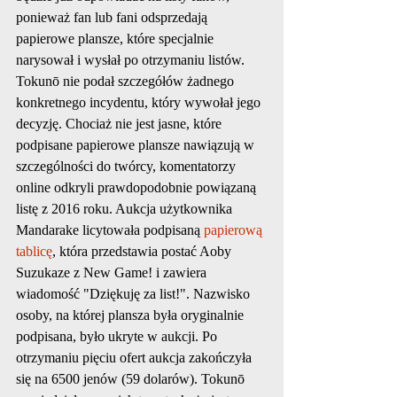
ponieważ fan lub fani odsprzedają 
papierowe plansze, które specjalnie 
narysował i wysłał po otrzymaniu listów. 
Tokunō nie podał szczegółów żadnego 
konkretnego incydentu, który wywołał jego 
decyzję. Chociaż nie jest jasne, które 
podpisane papierowe plansze nawiązują w 
szczególności do twórcy, komentatorzy 
online odkryli prawdopodobnie powiązaną 
listę z 2016 roku. Aukcja użytkownika 
Mandarake licytowała podpisaną 
papierową 
tablicę
, która przedstawia postać Aoby 
Suzukaze z New Game! i zawiera 
wiadomość "Dziękuję za list!". Nazwisko 
osoby, na której plansza była oryginalnie 
podpisana, było ukryte w aukcji. Po 
otrzymaniu pięciu ofert aukcja zakończyła 
się na 6500 jenów (59 dolarów). Tokunō 