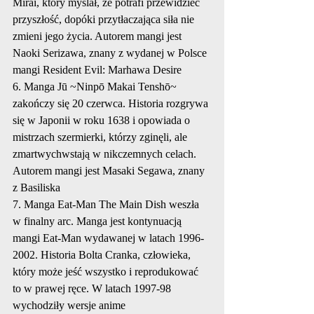
Mirai, który myślał, że potrafi przewidzieć 
przyszłość, dopóki przytłaczająca siła nie 
zmieni jego życia. Autorem mangi jest 
Naoki Serizawa, znany z wydanej w Polsce 
mangi Resident Evil: Marhawa Desire
6. Manga Jū ~Ninpō Makai Tenshō~ 
zakończy się 20 czerwca. Historia rozgrywa 
się w Japonii w roku 1638 i opowiada o 
mistrzach szermierki, którzy zginęli, ale 
zmartwychwstają w nikczemnych celach. 
Autorem mangi jest Masaki Segawa, znany 
z Basiliska
7. Manga Eat-Man The Main Dish weszła 
w finalny arc. Manga jest kontynuacją 
mangi Eat-Man wydawanej w latach 1996-
2002. Historia Bolta Cranka, człowieka, 
który może jeść wszystko i reprodukować 
to w prawej ręce. W latach 1997-98 
wychodziły wersje anime