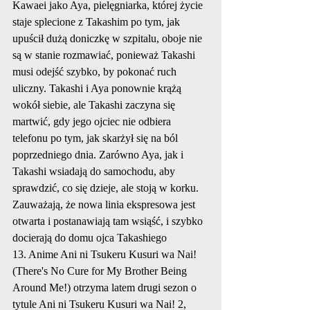
Kawaei jako Aya, pielęgniarka, której życie 
staje splecione z Takashim po tym, jak 
upuścił dużą doniczkę w szpitalu, oboje nie 
są w stanie rozmawiać, ponieważ Takashi 
musi odejść szybko, by pokonać ruch 
uliczny. Takashi i Aya ponownie krążą 
wokół siebie, ale Takashi zaczyna się 
martwić, gdy jego ojciec nie odbiera 
telefonu po tym, jak skarżył się na ból 
poprzedniego dnia. Zarówno Aya, jak i 
Takashi wsiadają do samochodu, aby 
sprawdzić, co się dzieje, ale stoją w korku. 
Zauważają, że nowa linia ekspresowa jest 
otwarta i postanawiają tam wsiąść, i szybko 
docierają do domu ojca Takashiego
13. Anime Ani ni Tsukeru Kusuri wa Nai! 
(There's No Cure for My Brother Being 
Around Me!) otrzyma latem drugi sezon o 
tytule Ani ni Tsukeru Kusuri wa Nai! 2, 