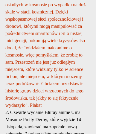
osiadłych w kosmosie po wypadku na dużą 
skalę w stacji kosmicznej. Dzięki 
wąskopasmowej sieci społecznościowej i 
dronowi, którymi mogą manipulować za 
pośrednictwem smartfonów i SI o niskiej 
inteligencji, pokonują wiele kryzysów. Iso 
dodał, że "widziałem mało anime o 
kosmosie, więc pomyślałem, że zrobię to 
sam. Przestrzeń nie jest już odległym 
miejscem, które widzimy tylko w science 
fiction, ale miejscem, w którym możemy 
teraz podróżować. Chciałem przedstawić 
historię grupy dzieci wrzuconych do tego 
środowiska, tak jakby to się faktycznie 
wydarzyło". 
Plakat
2. Czwarte wydanie Bluray anime Uma 
Musume Pretty Derby, które wyjdzie 14 
listopada, zawierać ma zupełnie nową 
animację. Zawiera także oryginalną prozę 