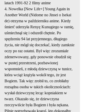
latach 1991-92 2 filmy anime
4. Nowelka [New Life+] Young Again in 
Another World (Nidome no Jinsei o Isekai 
de) otrzyma w październiku anime. Kiedy 
śmierć uderzyła Renyę Kunugiego w ramię, 
uśmiechnął się i odszedł chętnie. Po 
spędzeniu 94 lat przyjemnego, długiego 
życia, nie mógł się doczekać, kiedy zamknie 
oczy po raz ostatni. Był więc zrozumiale 
zdenerwowany, gdy ponownie obudził się 
w pustej przestrzeni, pozbawionej 
wspomnień, z młodą dziewczyną w tunice, 
która wciąż krążyła wokół tego, że jest 
Bogiem. Tak więc zrobił to, co zrobiłaby 
rozsądna osoba w takich okolicznościach: 
wysłał dziewczynę lecąc kopniakiem w 
twarz. Okazało się, że dziewczyna 
rzeczywiście była Bogiem i była nękana. 
Pilnie potrzebowała kogoś, kto dokonałby 