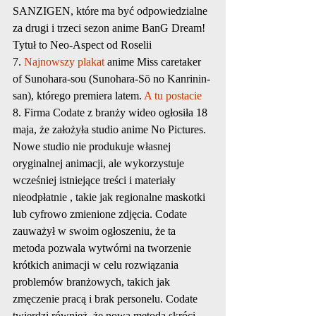
SANZIGEN, które ma być odpowiedzialne 
za drugi i trzeci sezon anime BanG Dream! 
Tytuł to Neo-Aspect od Roselii
7. 
Najnowszy plakat
 anime Miss caretaker 
of Sunohara-sou (Sunohara-Sō no Kanrinin-
san), którego premiera latem. 
A tu postacie
8. Firma Codate z branży wideo ogłosiła 18 
maja, że ​​założyła studio anime No Pictures. 
Nowe studio nie produkuje własnej 
oryginalnej animacji, ale wykorzystuje 
wcześniej istniejące treści i materiały 
nieodpłatnie , takie jak regionalne maskotki 
lub cyfrowo zmienione zdjęcia. Codate 
zauważył w swoim ogłoszeniu, że ta 
metoda pozwala wytwórni na tworzenie 
krótkich animacji w celu rozwiązania 
problemów branżowych, takich jak 
zmęczenie pracą i brak personelu. Codate 
twierdzi również, że nowa metoda skróci 