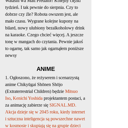
Watashi wa Matt Predator! Kolejny ciężki 
tydzień. I tak pewnie do sierpnia. Czy to 
dobrze czy źle? Robota owszem jest, ale 
mało czasu. Wygrane kolejne kupony na 
bilard, nowy ulubiony bezalkoholowy drink 
na karaoke. Czego chcieć więcej. A jeszcze 
tonę w mangach do czytania. Pewnie jakoś 
to ogarnę, tak samo jak ogarnąłem poniższe 
newsy
ANIME
1. Ogłoszono, że reżyserem i scenarzystą 
anime Chikyūgai Shōnen Shōjo 
(Extraterrestrial Children) będzie 
Mitsuo 
Iso
, 
Kenichi Yoshida
 projektantem postaci, a 
za animację zabierze się 
SIGNAL.MD
. 
Akcja dzieje się w 2045 roku, kiedy internet 
i sztuczna inteligencja są powszechne nawet 
w kosmosie i skupiają się na grupie dzieci 