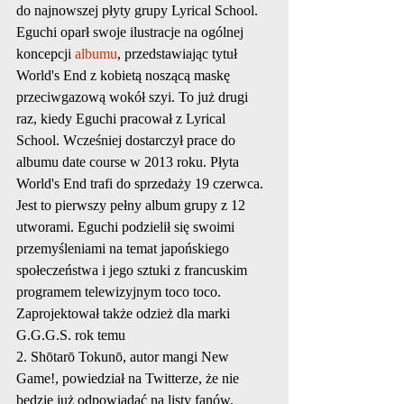
do najnowszej płyty grupy Lyrical School. 
Eguchi oparł swoje ilustracje na ogólnej 
koncepcji 
albumu
, przedstawiając tytuł 
World's End z kobietą noszącą maskę 
przeciwgazową wokół szyi. To już drugi 
raz, kiedy Eguchi pracował z Lyrical 
School. Wcześniej dostarczył prace do 
albumu date course w 2013 roku. Płyta 
World's End trafi do sprzedaży 19 czerwca. 
Jest to pierwszy pełny album grupy z 12 
utworami. Eguchi podzielił się swoimi 
przemyśleniami na temat japońskiego 
społeczeństwa i jego sztuki z francuskim 
programem telewizyjnym toco toco. 
Zaprojektował także odzież dla marki 
G.G.G.S. rok temu
2. Shōtarō Tokunō, autor mangi New 
Game!, powiedział na Twitterze, że nie 
będzie już odpowiadać na listy fanów, 