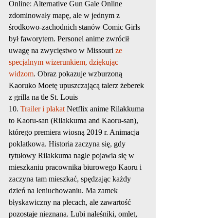
Online: Alternative Gun Gale Online 
zdominowały mapę, ale w jednym z 
środkowo-zachodnich stanów Comic Girls 
był faworytem. Personel anime zwrócił 
uwagę na zwycięstwo w Missouri 
ze 
specjalnym wizerunkiem, dziękując 
widzom
. Obraz pokazuje wzburzoną 
Kaoruko Moetę upuszczającą talerz żeberek 
z grilla na tle St. Louis
10. 
Trailer i plakat
 Netflix anime Rilakkuma 
to Kaoru-san (Rilakkuma and Kaoru-san), 
którego premiera wiosną 2019 r. Animacja 
poklatkowa. Historia zaczyna się, gdy 
tytułowy Rilakkuma nagle pojawia się w 
mieszkaniu pracownika biurowego Kaoru i 
zaczyna tam mieszkać, spędzając każdy 
dzień na leniuchowaniu. Ma zamek 
błyskawiczny na plecach, ale zawartość 
pozostaje nieznana. Lubi naleśniki, omlet, 