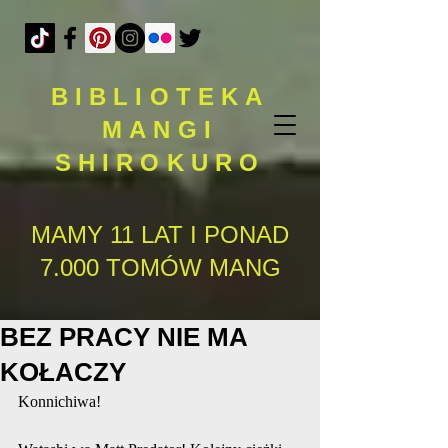
BIBLIOTEKA
MANGI
SHIROKURO
MAMY 11 LAT I PONAD
7.000 TOMÓW MANG
BEZ PRACY NIE MA
KOŁACZY
Konnichiwa!