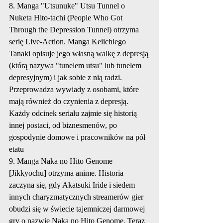
8. Manga "Utsunuke" Utsu Tunnel o 
Nuketa Hito-tachi (People Who Got 
Through the Depression Tunnel) otrzyma 
serię Live-Action. Manga Keiichiego 
Tanaki opisuje jego własną walkę z depresją 
(którą nazywa "tunelem utsu" lub tunelem 
depresyjnym) i jak sobie z nią radzi. 
Przeprowadza wywiady z osobami, które 
mają również do czynienia z depresją. 
Każdy odcinek serialu zajmie się historią 
innej postaci, od biznesmenów, po 
gospodynie domowe i pracowników na pół 
etatu
9. Manga Naka no Hito Genome 
[Jikkyōchū] otrzyma anime. Historia 
zaczyna się, gdy Akatsuki Iride i siedem 
innych charyzmatycznych streamerów gier 
obudzi się w świecie tajemniczej darmowej 
gry o nazwie Naka no Hito Genome. Teraz 