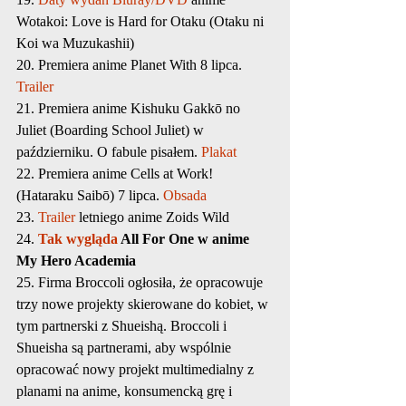
Wotakoi: Love is Hard for Otaku (Otaku ni 
Koi wa Muzukashii)
20. Premiera anime Planet With 8 lipca. 
Trailer
21. Premiera anime Kishuku Gakkō no 
Juliet (Boarding School Juliet) w 
październiku. O fabule pisałem. 
Plakat
22. Premiera anime Cells at Work! 
(Hataraku Saibō) 7 lipca. 
Obsada
23. 
Trailer
 letniego anime Zoids Wild
24. 
Tak wygląda
 All For One w anime 
My Hero Academia
25. Firma Broccoli ogłosiła, że opracowuje 
trzy nowe projekty skierowane do kobiet, w 
tym partnerski z Shueishą. Broccoli i 
Shueisha są partnerami, aby wspólnie 
opracować nowy projekt multimedialny z 
planami na anime, konsumencką grę i 