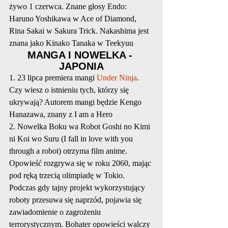
żywo 1 czerwca. Znane głosy Endo: 
Haruno Yoshikawa w Ace of Diamond, 
Rina Sakai w Sakura Trick. Nakashima jest 
znana jako Kinako Tanaka w Teekyuu
MANGA I NOWELKA - 
JAPONIA
1. 23 lipca premiera mangi 
Under Ninja
. 
Czy wiesz o istnieniu tych, którzy się 
ukrywają? Autorem mangi będzie Kengo 
Hanazawa, znany z I am a Hero
2. Nowelka Boku wa Robot Goshi no Kimi 
ni Koi wo Suru (I fall in love with you 
through a robot) otrzyma film anime. 
Opowieść rozgrywa się w roku 2060, mając 
pod ręką trzecią olimpiadę w Tokio. 
Podczas gdy tajny projekt wykorzystujący 
roboty przesuwa się naprzód, pojawia się 
zawiadomienie o zagrożeniu 
terrorystycznym. Bohater opowieści walczy 