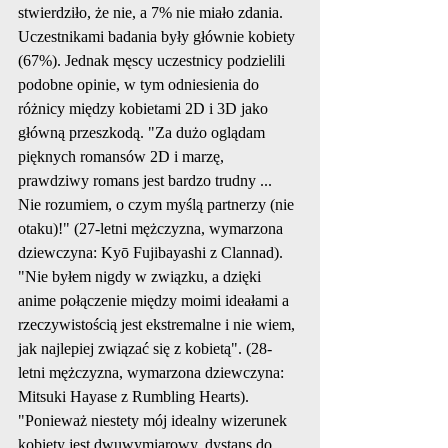
stwierdziło, że nie, a 7% nie miało zdania. 
Uczestnikami badania były głównie kobiety 
(67%). Jednak męscy uczestnicy podzielili 
podobne opinie, w tym odniesienia do 
różnicy między kobietami 2D i 3D jako 
główną przeszkodą. "Za dużo oglądam 
pięknych romansów 2D i marzę, 
prawdziwy romans jest bardzo trudny ... 
Nie rozumiem, o czym myślą partnerzy (nie 
otaku)!" (27-letni mężczyzna, wymarzona 
dziewczyna: Kyō Fujibayashi z Clannad). 
"Nie byłem nigdy w związku, a dzięki 
anime połączenie między moimi ideałami a 
rzeczywistością jest ekstremalne i nie wiem, 
jak najlepiej związać się z kobietą". (28-
letni mężczyzna, wymarzona dziewczyna: 
Mitsuki Hayase z Rumbling Hearts). 
"Ponieważ niestety mój idealny wizerunek 
kobiety jest dwuwymiarowy, dystans do 