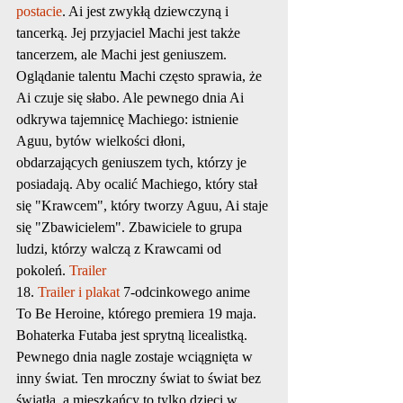
postacie
. Ai jest zwykłą dziewczyną i 
tancerką. Jej przyjaciel Machi jest także 
tancerzem, ale Machi jest geniuszem. 
Oglądanie talentu Machi często sprawia, że 
Ai czuje się słabo. Ale pewnego dnia Ai 
odkrywa tajemnicę Machiego: istnienie 
Aguu, bytów wielkości dłoni, 
obdarzających geniuszem tych, którzy je 
posiadają. Aby ocalić Machiego, który stał 
się "Krawcem", który tworzy Aguu, Ai staje 
się "Zbawicielem". Zbawiciele to grupa 
ludzi, którzy walczą z Krawcami od 
pokoleń. 
Trailer
18. 
Trailer i plakat
 7-odcinkowego anime 
To Be Heroine, którego premiera 19 maja. 
Bohaterka Futaba jest sprytną licealistką. 
Pewnego dnia nagle zostaje wciągnięta w 
inny świat. Ten mroczny świat to świat bez 
światła, a mieszkańcy to tylko dzieci w 