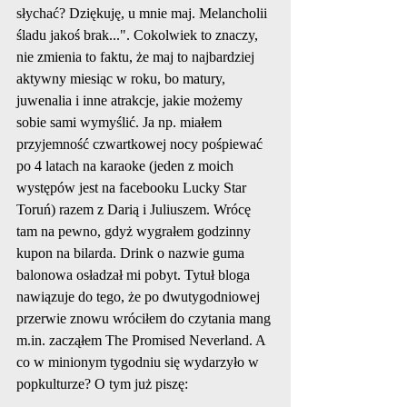
słychać? Dziękuję, u mnie maj. Melancholii 
śladu jakoś brak...". Cokolwiek to znaczy, 
nie zmienia to faktu, że maj to najbardziej 
aktywny miesiąc w roku, bo matury, 
juwenalia i inne atrakcje, jakie możemy 
sobie sami wymyślić. Ja np. miałem 
przyjemność czwartkowej nocy pośpiewać 
po 4 latach na karaoke (jeden z moich 
występów jest na facebooku Lucky Star 
Toruń) razem z Darią i Juliuszem. Wrócę 
tam na pewno, gdyż wygrałem godzinny 
kupon na bilarda. Drink o nazwie guma 
balonowa osładzał mi pobyt. Tytuł bloga 
nawiązuje do tego, że po dwutygodniowej 
przerwie znowu wróciłem do czytania mang 
m.in. zacząłem The Promised Neverland. A 
co w minionym tygodniu się wydarzyło w 
popkulturze? O tym już piszę: