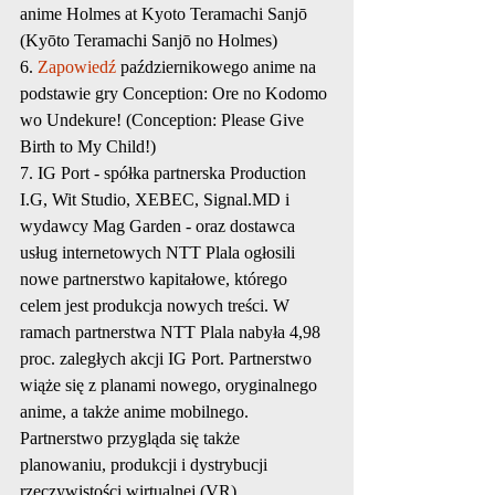
anime Holmes at Kyoto Teramachi Sanjō 
(Kyōto Teramachi Sanjō no Holmes)
6. 
Zapowiedź
 październikowego anime na 
podstawie gry Conception: Ore no Kodomo 
wo Undekure! (Conception: Please Give 
Birth to My Child!)
7. IG Port - spółka partnerska Production 
I.G, Wit Studio, XEBEC, Signal.MD i 
wydawcy Mag Garden - oraz dostawca 
usług internetowych NTT Plala ogłosili 
nowe partnerstwo kapitałowe, którego 
celem jest produkcja nowych treści. W 
ramach partnerstwa NTT Plala nabyła 4,98 
proc. zaległych akcji IG Port. Partnerstwo 
wiąże się z planami nowego, oryginalnego 
anime, a także anime mobilnego. 
Partnerstwo przygląda się także 
planowaniu, produkcji i dystrybucji 
rzeczywistości wirtualnej (VR), 