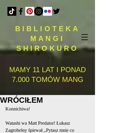
BIBLIOTEKA
MANGI
SHIROKURO
MAMY 11 LAT I PONAD
7.000 TOMÓW MANG
WRÓCIŁEM
Konnichiwa!
Watashi wa Matt Predator! Łukasz 
Zagrobelny śpiewał ,,Pytasz mnie co 