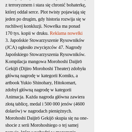
z terroryzmem i stara się chronić bohaterkę, 
której oddał serce. Plot twisty pojawiają się 
jeden po drugim, gdy historia rozwija się w 
ruchliwej konkluzji. Nowelka ma ponad 
170 tys. kopii w druku. 
Reklama nowelki
3. Japońskie Stowarzyszenie Rysowników 
(JCA) ogłosiło zwycięzców 47. Nagrody 
Japońskiego Stowarzyszenia Rysowników. 
Kompilacja mangowa Morohoshi Daijirō 
Gekijō (Dijiro Morohoshi Theater) zdobyła 
główną nagrodę w kategorii Komiks, a 
artbook Yukio Shinohary, Hitokomart, 
zdobył główną nagrodę w kategorii 
Animacja. Każda nagroda główna zawiera 
złotą tablicę, medal i 500 000 jenów (4600 
dolarów) w nagrodach pieniężnych. 
Morohoshi Daijirō Gekijō skupia się na one-
shocie z serii Morohoshiego o tej samej 