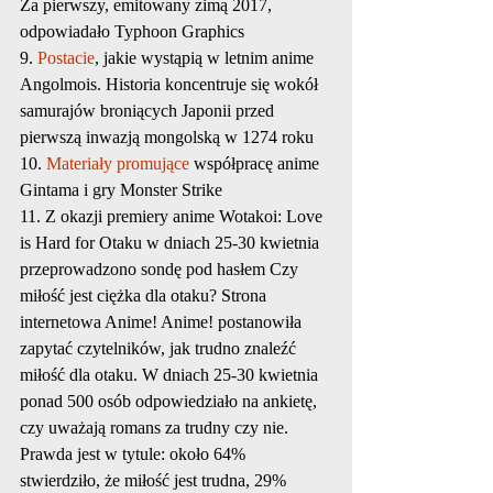
Za pierwszy, emitowany zimą 2017, 
odpowiadało Typhoon Graphics
9. 
Postacie
, jakie wystąpią w letnim anime 
Angolmois. Historia koncentruje się wokół 
samurajów broniących Japonii przed 
pierwszą inwazją mongolską w 1274 roku
10. 
Materiały promujące
 współpracę anime 
Gintama i gry Monster Strike
11. Z okazji premiery anime Wotakoi: Love 
is Hard for Otaku w dniach 25-30 kwietnia 
przeprowadzono sondę pod hasłem Czy 
miłość jest ciężka dla otaku? Strona 
internetowa Anime! Anime! postanowiła 
zapytać czytelników, jak trudno znaleźć 
miłość dla otaku. W dniach 25-30 kwietnia 
ponad 500 osób odpowiedziało na ankietę, 
czy uważają romans za trudny czy nie. 
Prawda jest w tytule: około 64% 
stwierdziło, że miłość jest trudna, 29% 