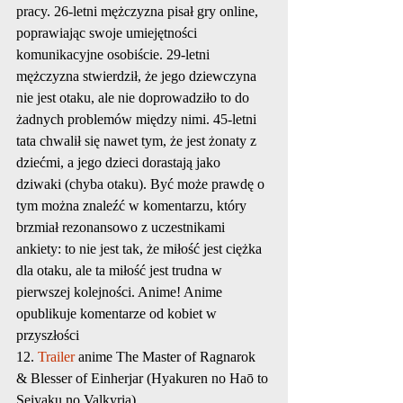
pracy. 26-letni mężczyzna pisał gry online, 
poprawiając swoje umiejętności 
komunikacyjne osobiście. 29-letni 
mężczyzna stwierdził, że jego dziewczyna 
nie jest otaku, ale nie doprowadziło to do 
żadnych problemów między nimi. 45-letni 
tata chwalił się nawet tym, że jest żonaty z 
dziećmi, a jego dzieci dorastają jako 
dziwaki (chyba otaku). Być może prawdę o 
tym można znaleźć w komentarzu, który 
brzmiał rezonansowo z uczestnikami 
ankiety: to nie jest tak, że miłość jest ciężka 
dla otaku, ale ta miłość jest trudna w 
pierwszej kolejności. Anime! Anime 
opublikuje komentarze od kobiet w 
przyszłości
12. 
Trailer
 anime The Master of Ragnarok 
& Blesser of Einherjar (Hyakuren no Haō to 
Seiyaku no Valkyria)