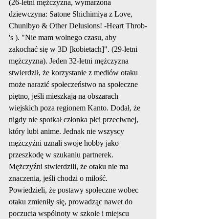
(26-letni mężczyzna, wymarzona 
dziewczyna: Satone Shichimiya z Love, 
Chunibyo & Other Delusions! -Heart Throb-
's ). "Nie mam wolnego czasu, aby 
zakochać się w 3D [kobietach]". (29-letni 
mężczyzna). Jeden 32-letni mężczyzna 
stwierdził, że korzystanie z mediów otaku 
może narazić społeczeństwo na społeczne 
piętno, jeśli mieszkają na obszarach 
wiejskich poza regionem Kanto. Dodał, że 
nigdy nie spotkał członka płci przeciwnej, 
który lubi anime. Jednak nie wszyscy 
mężczyźni uznali swoje hobby jako 
przeszkodę w szukaniu partnerek. 
Mężczyźni stwierdzili, że otaku nie ma 
znaczenia, jeśli chodzi o miłość. 
Powiedzieli, że postawy społeczne wobec 
otaku zmieniły się, prowadząc nawet do 
poczucia wspólnoty w szkole i miejscu 