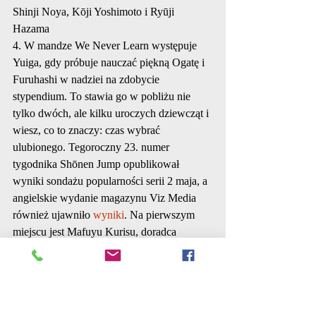
Shinji Noya, Kōji Yoshimoto i Ryūji 
Hazama
4. W mandze We Never Learn występuje 
Yuiga, gdy próbuje nauczać piękną Ogatę i 
Furuhashi w nadziei na zdobycie 
stypendium. To stawia go w pobliżu nie 
tylko dwóch, ale kilku uroczych dziewcząt i 
wiesz, co to znaczy: czas wybrać 
ulubionego. Tegoroczny 23. numer 
tygodnika Shōnen Jump opublikował 
wyniki sondażu popularności serii 2 maja, a 
angielskie wydanie magazynu Viz Media 
również ujawniło 
wyniki
. Na pierwszym 
miejscu jest Mafuyu Kurisu, doradca 
uczniowski w szkole Yuigi i były nauczyciel 
Ogaty i Furuhashi. Jako członek personelu 
szkolnego Kurisu jest niechlujnym, 
niezdarnym dorosłym. Nie postrzeganie 