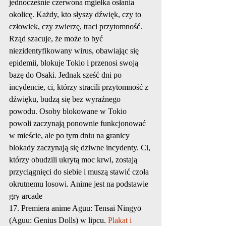
jednocześnie czerwona mgiełka osłania 
okolicę. Każdy, kto słyszy dźwięk, czy to 
człowiek, czy zwierzę, traci przytomność. 
Rząd szacuje, że może to być 
niezidentyfikowany wirus, obawiając się 
epidemii, blokuje Tokio i przenosi swoją 
bazę do Osaki. Jednak sześć dni po 
incydencie, ci, którzy stracili przytomność z 
dźwięku, budzą się bez wyraźnego 
powodu. Osoby blokowane w Tokio 
powoli zaczynają ponownie funkcjonować 
w mieście, ale po tym dniu na granicy 
blokady zaczynają się dziwne incydenty. Ci, 
którzy obudzili ukrytą moc krwi, zostają 
przyciągnięci do siebie i muszą stawić czoła 
okrutnemu losowi. Anime jest na podstawie 
gry arcade
17. Premiera anime Aguu: Tensai Ningyō 
(Aguu: Genius Dolls) w lipcu. 
Plakat i 