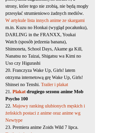
strony, które tego nie zrobią, nie będą mogły 
przesyłać strumieniowo żadnych mediów. 
W artykule lista innych anime ze skargami
m.in. Kuzu no Honkai (wygląd pocałunku), 
DARLING in the FRANXX, Youkai 
Watch (sposób jedzenia banana), 
Shimoneta, School Days, Akame ga Kill, 
Nanatsu no Taizai, Shigatsu wa Kimi no 
Uso czy Higurashi
20. Franczyza Wake Up, Girls! latem 
otrzyma internetową grę Wake Up, Girls! 
Shinsei no Tenshi. 
Trailer i plakat
21. 
Plakat
 drugiego sezonu anime Mob 
Psycho 100
22. 
Majowy ranking ulubionych męskich i 
żeńskich postaci z anime oraz anime wg 
Newtype
23. Premiera anime Zoids Wild 7 lipca. 