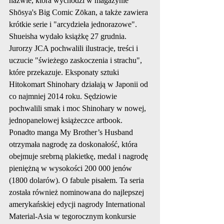
nazwie, która wychodzi w magazynie 
Shōsya's Big Comic Zōkan, a także zawiera 
krótkie serie i "arcydzieła jednorazowe". 
Shueisha wydało książkę 27 grudnia. 
Jurorzy JCA pochwalili ilustracje, treści i 
uczucie "świeżego zaskoczenia i strachu", 
które przekazuje. Eksponaty sztuki 
Hitokomart Shinohary działają w Japonii od 
co najmniej 2014 roku. Sędziowie 
pochwalili smak i moc Shinohary w nowej, 
jednopanelowej książeczce artbook. 
Ponadto manga My Brother’s Husband 
otrzymała nagrodę za doskonałość, która 
obejmuje srebrną plakietkę, medal i nagrodę 
pieniężną w wysokości 200 000 jenów 
(1800 dolarów). O fabule pisałem. Ta seria 
została również nominowana do najlepszej 
amerykańskiej edycji nagrody International 
Material-Asia w tegorocznym konkursie 