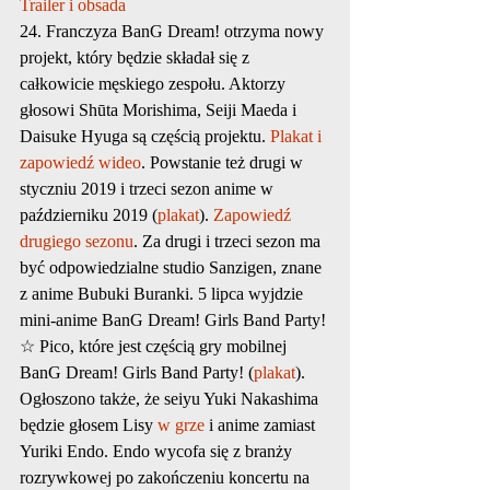
Trailer i obsada
24. Franczyza BanG Dream! otrzyma nowy 
projekt, który będzie składał się z 
całkowicie męskiego zespołu. Aktorzy 
głosowi Shūta Morishima, Seiji Maeda i 
Daisuke Hyuga są częścią projektu. 
Plakat i 
zapowiedź wideo
. Powstanie też drugi w 
styczniu 2019 i trzeci sezon anime w 
październiku 2019 (
plakat
). 
Zapowiedź 
drugiego sezonu
. Za drugi i trzeci sezon ma 
być odpowiedzialne studio Sanzigen, znane 
z anime Bubuki Buranki. 5 lipca wyjdzie 
mini-anime BanG Dream! Girls Band Party! 
☆ Pico, które jest częścią gry mobilnej 
BanG Dream! Girls Band Party! (
plakat
). 
Ogłoszono także, że seiyu Yuki Nakashima 
będzie głosem Lisy 
w grze
 i anime zamiast 
Yuriki Endo. Endo wycofa się z branży 
rozrywkowej po zakończeniu koncertu na 