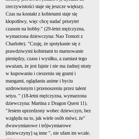
rzeczywistości staje się jeszcze większy. 
Czas na kontakt z kobietami staje się 
kłopotliwy, więc chcę nadać priorytet 
czasom na hobby." (29-letni mężczyzna, 
wymarzona dziewczyna: Nao Tomori z 
Charlotte). "Czuję, że spotykanie się z 
prawdziwymi kobietami to marnowanie 
pieniędzy, czasu i wysiłku, a zamiast tego 
uważam, że jest fajnie i nie ma żadnej straty 
w kupowaniu i cieszeniu się grami i 
mangami, oglądaniu anime i byciu 
uzdrowionym i przenoszeniu przez talent 
seiyu. " (18-letni mężczyzna, wymarzona 
dziewczyna: Martina z Dragon Quest 11). 
"Jestem uprzedzony wobec dziewczyn, bez 
względu na to, jak wiele osób mówi, że" 
dwuwymiarowe i trójwymiarowe 
[dziewczyny] są inne ", nie ufam im wcale. 