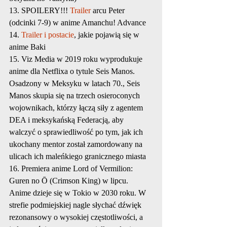
13. SPOILERY!!! 
Trailer
 arcu Peter 
(odcinki 7-9) w anime Amanchu! Advance
14. 
Trailer i postacie
, jakie pojawią się w 
anime Baki
15. Viz Media w 2019 roku wyprodukuje 
anime dla Netflixa o tytule Seis Manos. 
Osadzony w Meksyku w latach 70., Seis 
Manos skupia się na trzech osieroconych 
wojownikach, którzy łączą siły z agentem 
DEA i meksykańską Federacją, aby 
walczyć o sprawiedliwość po tym, jak ich 
ukochany mentor został zamordowany na 
ulicach ich maleńkiego granicznego miasta
16. Premiera anime Lord of Vermilion: 
Guren no Ō (Crimson King) w lipcu. 
Anime dzieje się w Tokio w 2030 roku. W 
strefie podmiejskiej nagle słychać dźwięk 
rezonansowy o wysokiej częstotliwości, a 