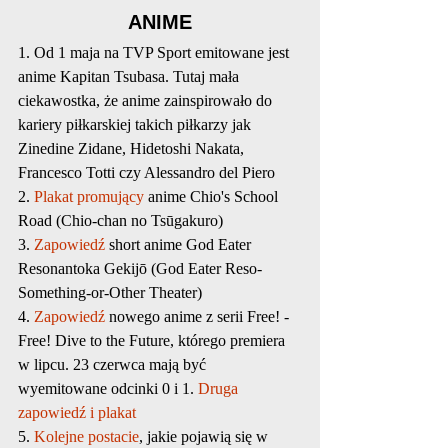
ANIME
1. Od 1 maja na TVP Sport emitowane jest 
anime Kapitan Tsubasa. Tutaj mała 
ciekawostka, że anime zainspirowało do 
kariery piłkarskiej takich piłkarzy jak 
Zinedine Zidane, Hidetoshi Nakata, 
Francesco Totti czy Alessandro del Piero
2. 
Plakat promujący
 anime Chio's School 
Road (Chio-chan no Tsūgakuro)
3. 
Zapowiedź
 short anime God Eater 
Resonantoka Gekijō (God Eater Reso-
Something-or-Other Theater)
4. 
Zapowiedź
 nowego anime z serii Free! - 
Free! Dive to the Future, którego premiera 
w lipcu. 23 czerwca mają być 
wyemitowane odcinki 0 i 1. 
Druga 
zapowiedź i plakat
5. 
Kolejne postacie
, jakie pojawią się w 