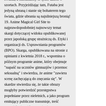
szortach. Przyjeżdżając tam, Futaba jest 
jedyną ubraną i stanie się bohaterem tego 
świata, gdzie ubrania są najsilniejszą bronią!
19. Anime Magical Girl Site to 
najprawdopodobniej najnowszy temat 
skargi dotyczącej widoku opublikowanej 
przez japońską grupę strażniczą ds. Etyki i 
organizacji ds. Usprawniania programów 
(BPO). Skarga, opublikowana na stronie z 
opiniami z kwietnia 2018 r., wspomina o 
późnym programie anime, który obejmuje 
"napaść na uczniów gimnazjów i przemoc 
seksualną" i stwierdza, że ​​anime "zawiera 
scenę zachęcającą do znęcania się". W 
skardze stwierdza się, że takie obrazy 
mogłyby potwierdzić przestępstwa 
popełniane przez nieletnich, a jako program 
emitujący publiczne transmisje, treść 