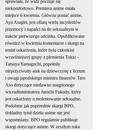
sprawiała, że ​​widz poczuje się 
niekomfortowo. Premiera anime miała 
miejsce 6 kwietnia. Główna postać anime, 
Aya Asagiri, jest ofiarą wielu incydentów 
przemocy i napaści na tle seksualnym w 
trakcie pierwszego odcinka. Opublikowane 
również w kwietniu komentarze i skargi na 
temat oskarżenia, które była członkini 
wcześniejszej grupy z plemienia Tokio - 
Tatsuya Yamaguchi, popełniły 
nieprzyzwoity atak na dziewczynę z liceum 
i uwagi japońskiego ministra finansów Taro 
Aso dotyczące niedawno ustąpionego 
wiceadministratora Junichi Fukudy, który 
jest oskarżony o molestowanie seksualne. 
Podobnie jak poprzednie skargi BPO, 
dokładny tytuł dzieła anime nie jest 
wspomniany. BPO regularnie publikuje 
skargi dotyczące anime. W zeszłym roku 