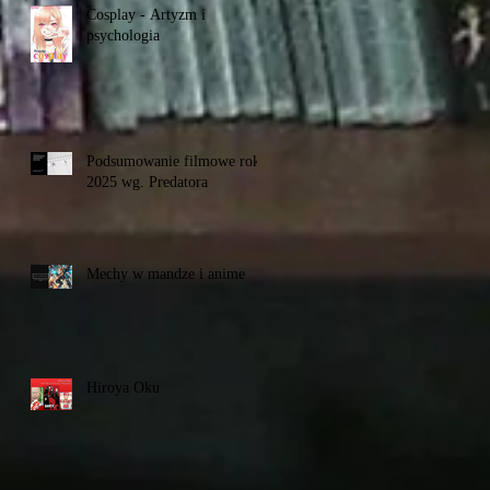
Cosplay - Artyzm i
psychologia
Podsumowanie filmowe roku
2025 wg. Predatora
Mechy w mandze i anime
Hiroya Oku