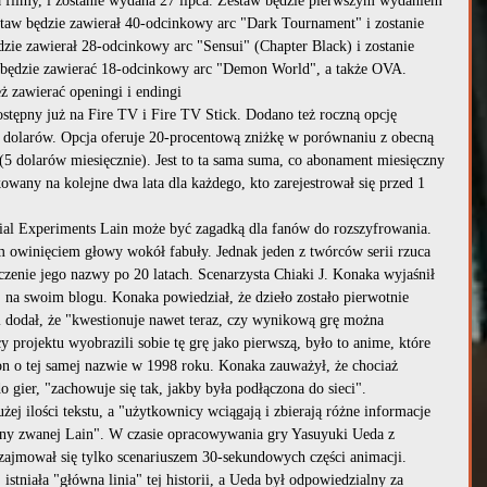
ba filmy, i zostanie wydana 27 lipca. Zestaw będzie pierwszym wydaniem 
staw będzie zawierał 40-odcinkowy arc "Dark Tournament" i zostanie 
dzie zawierał 28-odcinkowy arc "Sensui" (Chapter Black) i zostanie 
 będzie zawierać 18-odcinkowy arc "Demon World", a także OVA. 
ż zawierać openingi i endingi
stępny już na Fire TV i Fire TV Stick. Dodano też roczną opcję 
8 dolarów. Opcja oferuje 20-procentową zniżkę w porównaniu z obecną 
 (5 dolarów miesięcznie). Jest to ta sama suma, co abonament miesięczny 
kowany na kolejne dwa lata dla każdego, kto zarejestrował się przed 1 
ial Experiments Lain może być zagadką dla fanów do rozszyfrowania. 
 owinięciem głowy wokół fabuły. Jednak jeden z twórców serii rzuca 
czenie jego nazwy po 20 latach. Scenarzysta Chiaki J. Konaka wyjaśnił 
na swoim blogu. Konaka powiedział, że dzieło zostało pierwotnie 
i dodał, że "kwestionuje nawet teraz, czy wynikową grę można 
projektu wyobrazili sobie tę grę jako pierwszą, było to anime, które 
on o tej samej nazwie w 1998 roku. Konaka zauważył, że chociaż 
 gier, "zachowuje się tak, jakby była podłączona do sieci". 
żej ilości tekstu, a "użytkownicy wciągają i zbierają różne informacje 
yny zwanej Lain". W czasie opracowywania gry Yasuyuki Ueda z 
zajmował się tylko scenariuszem 30-sekundowych części animacji. 
stniała "główna linia" tej historii, a Ueda był odpowiedzialny za 