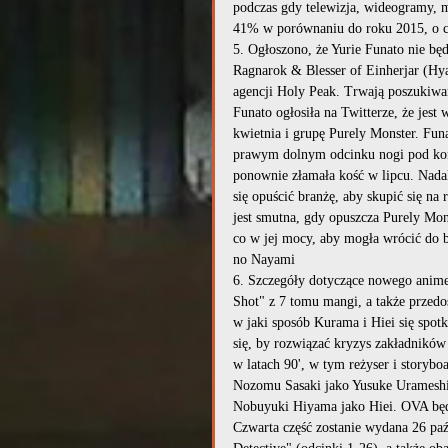
podczas gdy telewizja, wideogramy, 
41% w porównaniu do roku 2015, o c
5. Ogłoszono, że Yurie Funato nie bę
Ragnarok & Blesser of Einherjar (Hya
agencji Holy Peak. Trwają poszukiwan
Funato ogłosiła na Twitterze, że jest
kwietnia i grupę Purely Monster. Funa
prawym dolnym odcinku nogi pod koni
ponownie złamała kość w lipcu. Nada
się opuścić branżę, aby skupić się na
jest smutna, gdy opuszcza Purely Mons
co w jej mocy, aby mogła wrócić do b
no Nayami
6. Szczegóły dotyczące nowego anim
Shot" z 7 tomu mangi, a także przedo
w jaki sposób Kurama i Hiei się spot
się, by rozwiązać kryzys zakładników
w latach 90', w tym reżyser i storyb
Nozomu Sasaki jako Yusuke Urameshi
Nobuyuki Hiyama jako Hiei. OVA będzi
Czwarta część zostanie wydana 26 paźd