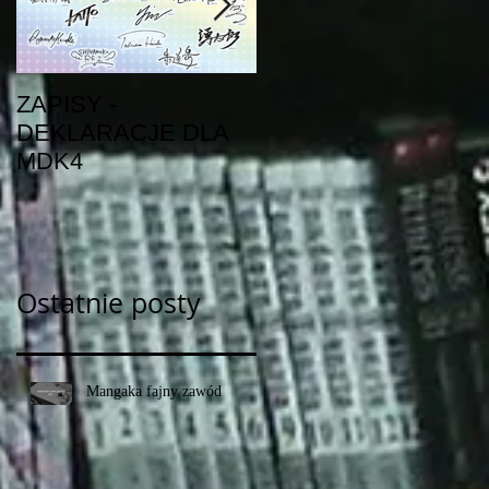
ZAPISY -
Nowości z zeszłego
DEKLARACJE DLA
tygodnia
MDK4
Ostatnie posty
Mangaka fajny zawód