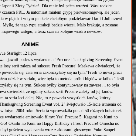
 Japonii Złoty Tydzień. Dla mnie był pełen wrażeń. Wasi rodzice 
czasach PRL. Ja natomiast miałem grypę pierwszomajową, ale jeden 
ia w piątek i w tym punkcie chciałbym podziękować Darii i Juliuszowi 
 Myślę, że tego typu atrakcji będzie więcej. Mało brakuje, a zostanę 
m majowego wstępu, a teraz czas na kolejne wiadro newsów:
ANIME
e Starlight 12 lipca
wa ujawnił podczas wydarzenia "Precure Thanksgiving Screening Event 
e losy serii zależą od sukcesu Fresh Precure! Maekawa oświadczył, że 
 powiodła się, cała seria zakończyłaby się na tym."Fresh to nowa praca 
łem udział w serialu, więc była to metoda prób i błędów w kółko." Jeśli 
ńczyłaby się na tym. Sukces byłby kontynuowany na zawsze ... to była 
 stwierdził, że ​​ogólny sukces serii Precure zależy od jej fanów. 
m ta seria leci dalej. Nie, to z powodu wszystkich fanów, którzy 
Thanksgiving Screening Event vol. 2" świętowało 15-lecie istnienia od 
 w lutym 2004 roku. Seria ta wprowadziła ponad 50 różnych bohaterek 
ste wydarzenie emitowało filmy: Yes! Precure 5: Kagami no Kuni no 
oGo! Okashi no Kuni no Happy Birthday i Fresh Precure! Omocha no 
a był gościem wydarzenia wraz z aktorami głosowymi Yuko Sanpei 