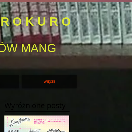
IROKURO
OMÓW MANG
WIĘCEJ
Wyróżnione posty