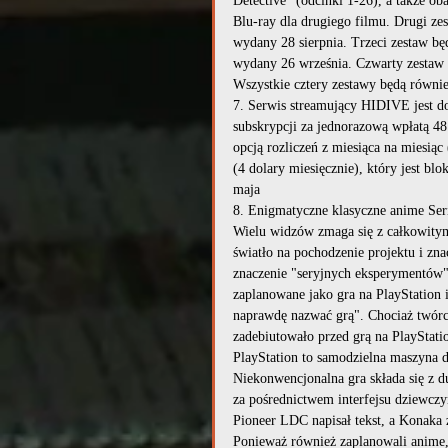
Detective" (odcinki 1-26), a także o
Blu-ray dla drugiego filmu. Drugi ze
wydany 28 sierpnia. Trzeci zestaw bę
wydany 26 września. Czwarty zestaw
Wszystkie cztery zestawy będą równie
7. Serwis streamujący HIDIVE jest do
subskrypcji za jednorazową wpłatą 4
opcją rozliczeń z miesiąca na miesiąc
(4 dolary miesięcznie), który jest blo
maja
8. Enigmatyczne klasyczne anime Ser
Wielu widzów zmaga się z całkowitym
światło na pochodzenie projektu i zna
znaczenie "seryjnych eksperymentów" 
zaplanowane jako gra na PlayStation 
naprawdę nazwać grą". Chociaż twórcy 
zadebiutowało przed grą na PlayStati
PlayStation to samodzielna maszyna do
Niekonwencjonalna gra składa się z du
za pośrednictwem interfejsu dziewcz
Pioneer LDC napisał tekst, a Konaka 
Ponieważ również zaplanowali anime, i