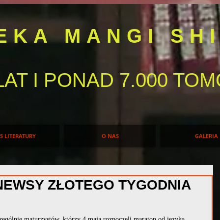
TEKA MANGI SH
LAT I PONAD 7.000 T
IS LITERATURY
O NAS
GALERIA
NEWSY ZŁOTEGO TYGODNIA
ególnie maturzystów, którzy 4 maja rozpoczęli maraton od języka 