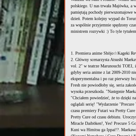
polskiego. U nas trwała Majówka, a w
pamiętają pochody pierwszomajowe w 
dzień. Potem kolejny wypad do Torun
za wspólnie przyjemnie spędzony czas.
ministrem rozrywki :) To tyle tytułe
1. Premiera anime Shōjo☆Kageki Revu
2. Główny scenarzysta Atsushi Maeka
vol. 2" w teatrze Marunouchi TOEI, ż
gdyby seria anime z lat 2009-2010 nie
eksperymentalna i po raz pierwszy bra
Fresh nie powiodłoby się, seria zako
wysoka przeszkoda. "Następnie Maekawa
"Chciałem powiedzieć, że to dzięki na
oglądali serię! "Wydarzenie "Precure 
czasu premiery Futari wa Pretty Cure
Pretty Cure od czasu debiutu. Uroczy
Miracle Daibōken!, Yes! Precure 5 G
Kuni wa Himitsu ga Ippai!?. Maekaw