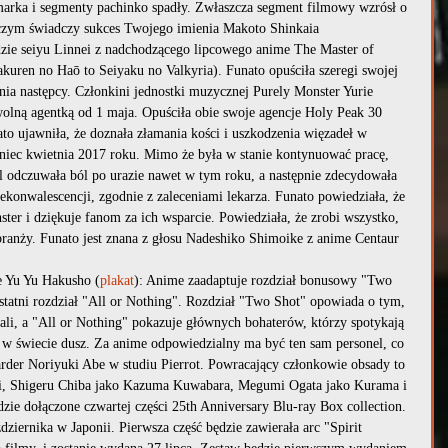
marka i segmenty pachinko spadły. Zwłaszcza segment filmowy wzrósł o 
zym świadczy sukces Twojego imienia Makoto Shinkaia
dzie seiyu Linnei z nadchodzącego lipcowego anime The Master of 
kuren no Haō to Seiyaku no Valkyria). Funato opuściła szeregi swojej 
ia następcy. Członkini jednostki muzycznej Purely Monster Yurie 
 wolną agentką od 1 maja. Opuściła obie swoje agencje Holy Peak 30 
to ujawniła, że doznała złamania kości i uszkodzenia więzadeł w 
ec kwietnia 2017 roku. Mimo że była w stanie kontynuować pracę, 
l odczuwała ból po urazie nawet w tym roku, a następnie zdecydowała 
 rekonwalescencji, zgodnie z zaleceniami lekarza. Funato powiedziała, że 
ter i dziękuje fanom za ich wsparcie. Powiedziała, że zrobi wszystko, 
ranży. Funato jest znana z głosu Nadeshiko Shimoike z anime Centaur 
e Yu Yu Hakusho (
plakat
): Anime zaadaptuje rozdział bonusowy "Two 
statni rozdział "All or Nothing". Rozdział "Two Shot" opowiada o tym, 
kali, a "All or Nothing" pokazuje głównych bohaterów, którzy spotykają 
 w świecie dusz. Za anime odpowiedzialny ma być ten sam personel, co 
oarder Noriyuki Abe w studiu Pierrot. Powracający członkowie obsady to 
, Shigeru Chiba jako Kazuma Kuwabara, Megumi Ogata jako Kurama i 
e dołączone czwartej części 25th Anniversary Blu-ray Box collection. 
ziernika w Japonii. Pierwsza część będzie zawierała arc "Spirit 