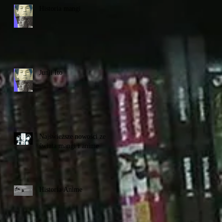
Historia mangi
Junji Ito
Najświeższe nowości ze
świata mangi i anime
Historia Anime