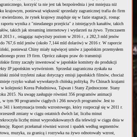
ranicznego, korzyść ta nie jest tak bezpośrednia i jest mniejsza niż 
ku krajowym, ponieważ większość sprzedaży zagranicznej trafia do firm 
 stwierdzono, że rynek krajowy znajduje się w fazie stagnacji, rosnąc 
raportu wynika z "nieudanego przejścia" z istniejących kanałów, takich 
nałów, takich jak streaming internetowy i wydarzeń na żywo. Tymczasem 
 2013 r., osiągając najwyższy poziom w 2016 r., z 282,3 mld jenów 
 do 767,6 mld jenów (około 7,144 mld dolarów) w 2016 r. W raporcie 
hiński, ponieważ Chiny miały najwięcej umów z japońskim przemysłem 
adzonego przez 19 firm. Oprócz zakupu praw do transmisji 
ńskie firmy zaczęły inwestować w japońskie komitety do produkcji 
jekty IP japońskim wytwórniom. Sprzedaż zagraniczna zyskała na 
iński zniósł trzyletni zakaz dotyczący emisji japońskich filmów, chociaż 
stnieje ryzyko wahań wywołanych chińską polityką. Po Chinach krajami 
y w kolejności Korea Południowa, Tajwan i Stany Zjednoczone. Stany 
 roku 2015. Na uwagę zasługuje również 356 programów animacji 
, w tym 90 programów ciągłych i 266 nowych programów. Jest to 
o 341 i kontynuacja trendu wzrostowego, który rozpoczął się w 2011 r. 
rzeszedł zmiany w ciągu ostatnich dwóch lat; liczba minut 
kroczyła liczbę minut wyprodukowanych dla telewizji w ciągu dnia w 
ndencję. Raport przełamał również wzrost i spadek według segmentów. 
etowa, muzyka, za granicą i rozrywka na żywo odnotowały wzrost, 