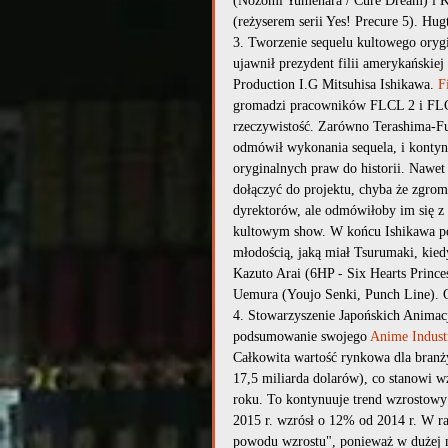
(Nozomi Yumehara / Cure Dream) i 
(reżyserem serii Yes! Precure 5). Hug
3. Tworzenie sequelu kultowego oryg
ujawnił prezydent filii amerykańskie
Production I.G Mitsuhisa Ishikawa. 
F
gromadzi pracowników FLCL 2 i FLCL
rzeczywistość. Zarówno Terashima-Fu
odmówił wykonania sequela, i kontynu
oryginalnych praw do historii. Nawet
dołączyć do projektu, chyba że zgrom
dyrektorów, ale odmówiłoby im się z
kultowym show. W końcu Ishikawa pos
młodością, jaką miał Tsurumaki, kie
Kazuto Arai (6HP - Six Hearts Prince
Uemura (Youjo Senki, Punch Line). 
4. Stowarzyszenie Japońskich Animac
podsumowanie swojego 
Anime Indust
Całkowita wartość rynkowa dla branż
17,5 miliarda dolarów), co stanowi 
roku. To kontynuuje trend wzrostowy 
2015 r. wzrósł o 12% od 2014 r. W ra
powodu wzrostu", ponieważ w dużej m