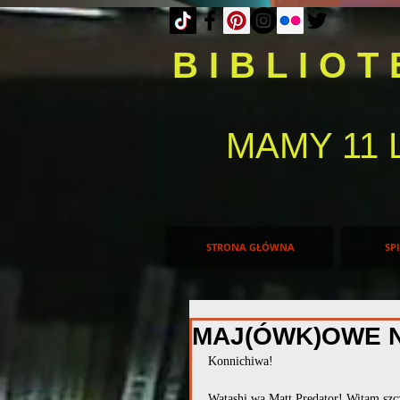
BIBLIO
MAMY 11 
STRONA GŁÓWNA
SP
MAJ(ÓWK)OWE 
Konnichiwa!
Watashi wa Matt Predator! Witam szcz