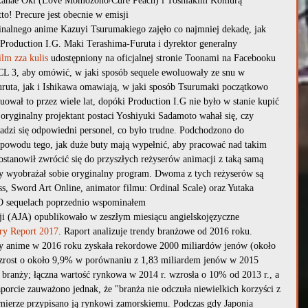
Kanae Oki (Love Momozono/Cure Peach) i Toshiakim Komurą 
tto! Precure jest obecnie w emisji
inalnego anime Kazuyi Tsurumakiego zajęło co najmniej dekadę, jak 
j Production I.G. Maki Terashima-Furuta i dyrektor generalny 
ilm zza kulis
 udostępniony na oficjalnej stronie Toonami na Facebooku 
 3, aby omówić, w jaki sposób sequele ewoluowały ze snu w 
ruta, jak i Ishikawa omawiają, w jaki sposób Tsurumaki początkowo 
ował to przez wiele lat, dopóki Production I.G nie było w stanie kupić 
 oryginalny projektant postaci Yoshiyuki Sadamoto wahał się, czy 
adzi się odpowiedni personel, co było trudne. Podchodzono do 
 powodu tego, jak duże buty mają wypełnić, aby pracować nad takim 
tanowił zwrócić się do przyszłych reżyserów animacji z taką samą 
dy wyobrażał sobie oryginalny program. Dwoma z tych reżyserów są 
ss, Sword Art Online, animator filmu: Ordinal Scale) oraz Yutaka 
O sequelach poprzednio wspominałem
ji (AJA) opublikowało w zeszłym miesiącu angielskojęzyczne 
ry Report 2017
. Raport analizuje trendy branżowe od 2016 roku. 
y anime w 2016 roku zyskała rekordowe 2000 miliardów jenów (około 
wzrost o około 9,9% w porównaniu z 1,83 miliardem jenów w 2015 
branży; łączna wartość rynkowa w 2014 r. wzrosła o 10% od 2013 r., a 
porcie zauważono jednak, że "branża nie odczuła niewielkich korzyści z 
ierze przypisano ją rynkowi zamorskiemu. Podczas gdy Japonia 