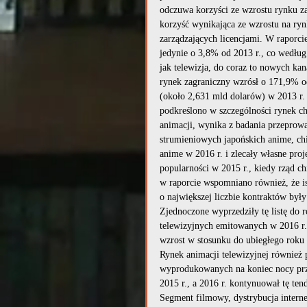
odczuwa korzyści ze wzrostu rynku zag
korzyść wynikająca ze wzrostu na ryn
zarządzających licencjami. W raporcie
jedynie o 3,8% od 2013 r., co według 
jak telewizja, do coraz to nowych ka
rynek zagraniczny wzrósł o 171,9% od
(około 2,631 mld dolarów) w 2013 r.
podkreślono w szczególności rynek c
animacji, wynika z badania przeprow
strumieniowych japońskich anime, chi
anime w 2016 r. i zlecały własne pro
popularności w 2015 r., kiedy rząd ch
w raporcie wspomniano również, że i
o największej liczbie kontraktów był
Zjednoczone wyprzedziły tę listę do
telewizyjnych emitowanych w 2016 r.
wzrost w stosunku do ubiegłego roku 
Rynek animacji telewizyjnej również p
wyprodukowanych na koniec nocy prze
2015 r., a 2016 r. kontynuował tę te
Segment filmowy, dystrybucja intern