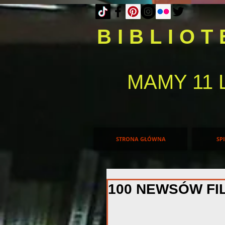
BIBLIO
MAMY 11 
STRONA GŁÓWNA
SP
100 NEWSÓW FI